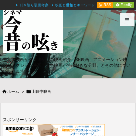

引き籠り装備考察
映画と世相とキーワード
Feedly
RSS


メニュ

サイド
最新の映画から昔懐かしの映画紹介。SF映画、アニメーション映

画、アクション映画、戦争映画が特に好きな分野。とその他につい
前へ
て呟きます。

次へ

ホーム
>

上映中映画

検索
スポンサーリンク