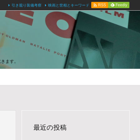

引き籠り装備考察
映画と世相とキーワード
Feedly
RSS
呟きます。
最近の投稿