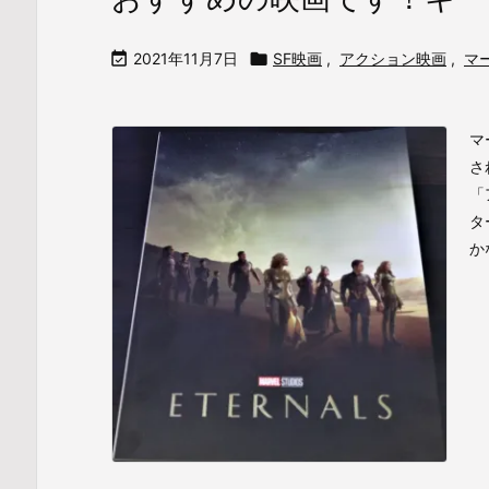

2021年11月7日

SF映画
,
アクション映画
,
マ
マ
さ
「
タ
か