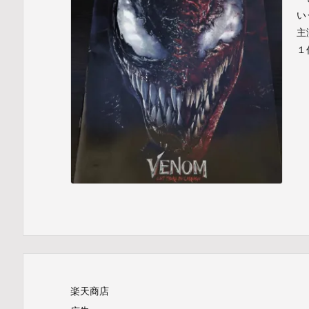
い
主
１
楽天商店