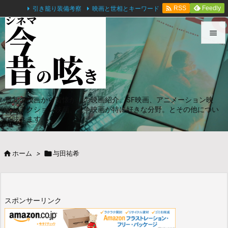

引き籠り装備考察
映画と世相とキーワード
Feedly
RSS


メニュ

サイド
最新の映画から昔懐かしの映画紹介。SF映画、アニメーション映

画、アクション映画、戦争映画が特に好きな分野。とその他につい
前へ
て呟きます。

次へ

ホーム
>

与田祐希

検索
スポンサーリンク