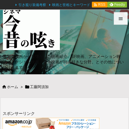

引き籠り装備考察
映画と世相とキーワード
Feedly
RSS


メニュ

サイド
最新の映画から昔懐かしの映画紹介。SF映画、アニメーション映

画、アクション映画、戦争映画が特に好きな分野。とその他につい
前へ
て呟きます。

次へ

ホーム
>

工藤阿須加

検索
スポンサーリンク