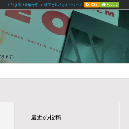

引き籠り装備考察
映画と世相とキーワード
Feedly
RSS
呟きます。
最近の投稿