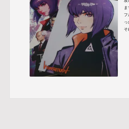
攻
ま
フ
っ
そ