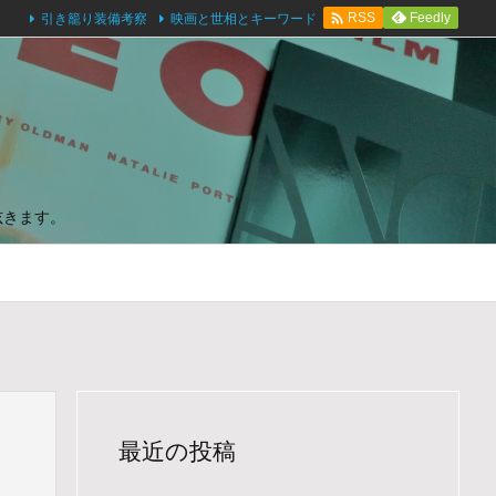

引き籠り装備考察
映画と世相とキーワード
Feedly
RSS
呟きます。
最近の投稿