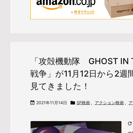
「攻殻機動隊 GHOST IN T
戦争」が11月12日から2
見てきました！

2021年11月14日

SF映画
,
アクション映画
,
ア
