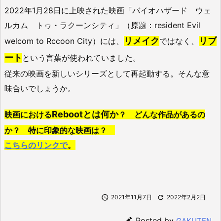
2022年1月28日に上映された映画「バイオハザード ウェ
ルカム トゥ・ラクーンシティ」（原題：resident Evil
リメイク
リブ
welcom to Rccoon City）には、
ではなく、
ート
という言葉が使われていました。
従来の映画を新しいシリーズとして再起動する。そんな意
味合いでしょうか。
Rebootとは何か
映画における
？ どんな作品があるの
か？ 特に印象的な映画は？
こちらのリンクで
。

2021年11月7日

2022年2月2日

Posted by
GAKUTEN