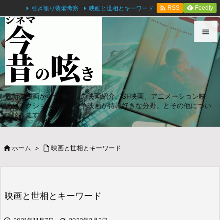

引き籠り装備考察
映画と世相とキーワード
Feedly
RSS


メニュ

サイド
最新の映画から昔懐かしの映画紹介。SF映画、アニメーション映

画、アクション映画、戦争映画が特に好きな分野。とその他につい
前へ
て呟きます。

次へ

ホーム
>

映画と世相とキーワード

検索
映画と世相とキーワード