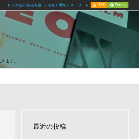

引き籠り装備考察
映画と世相とキーワード
Feedly
RSS
呟きます。
最近の投稿