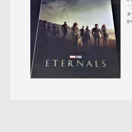
「
タ
か