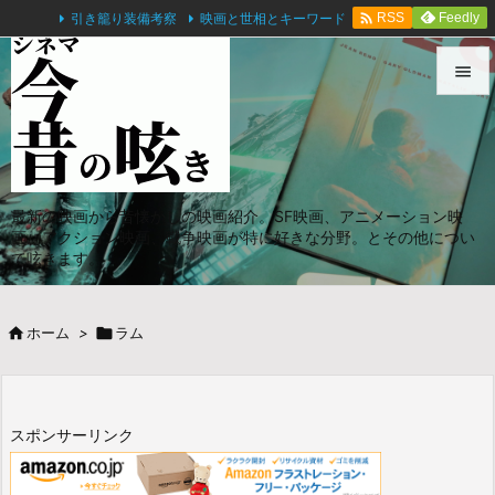

引き籠り装備考察
映画と世相とキーワード
Feedly
RSS


メニュ

サイド
最新の映画から昔懐かしの映画紹介。SF映画、アニメーション映

画、アクション映画、戦争映画が特に好きな分野。とその他につい
前へ
て呟きます。

次へ

ホーム
>

ラム

検索
スポンサーリンク