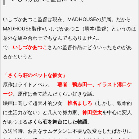
いしづかあつこ監督は現在、MADHOUSEの所属。だから
MADHOUSE製作×いしづかあつこ（脚本/監督）というのは
意外な組み合わせでもなんでもありません。
で、
いしづかあつこ
さんの監督作品にどういったものがあ
るかというと
「さくら荘のペットな彼女」
原作はライトノベル。
著者 鴨志田一、イラスト溝口ケ
ージ
。原作は全て読んだくらい好きな話。
絵画に関して超天才的少女
椎名ましろ
（しかし、致命的
に生活力がない）と凡人で努力家、
神田空太
を中心に変人
があつまる
さくら荘を舞台にした物語
。
放送当時、お粥をサムゲタンに不要な改変をしたばかりに