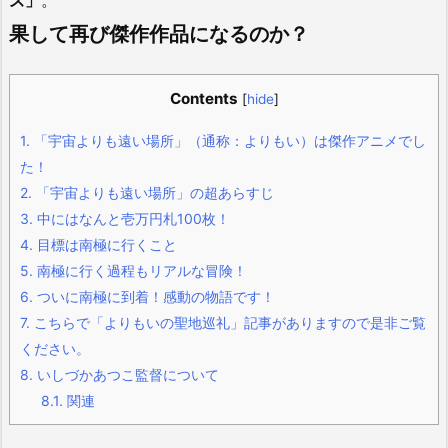
ズ」
。
果して再び傑作作品になるのか？
Contents
[
hide
]
1.
「宇宙よりも遠い場所」（通称：よりもい）は傑作アニメでし
た！
2.
「宇宙よりも遠い場所」の超あらすじ
3.
中にはなんと壱万円札100枚！
4.
目標は南極に行くこと
5.
南極に行く過程もリアルな冒険！
6.
ついに南極に到着！感動の物語です！
7.
こちらで「よりもいの聖地巡礼」記事がありますので是非ご覧
ください。
8.
いしづかあつこ監督について
8.1.
関連