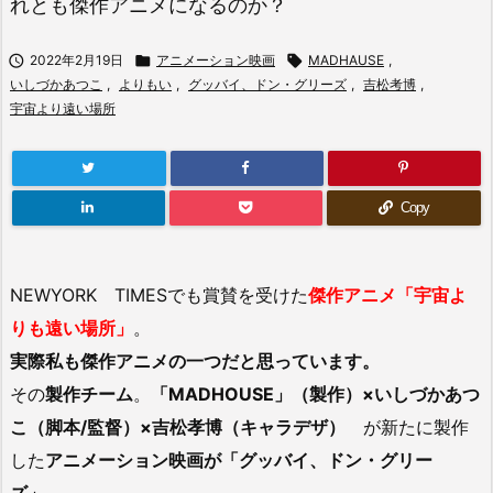
れとも傑作アニメになるのか？

2022年2月19日

アニメーション映画

MADHAUSE
,
いしづかあつこ
,
よりもい
,
グッバイ、ドン・グリーズ
,
吉松考博
,
宇宙より遠い場所
Copy
NEWYORK TIMESでも賞賛を受けた
傑作アニメ「宇宙よ
りも遠い場所」
。
実際私も傑作アニメの一つだと思っています。
その
製作チーム
。
「MADHOUSE」（製作）×いしづかあつ
こ（脚本/監督）×吉松孝博（キャラデザ）
が新たに製作
した
アニメーション映画が「グッバイ、ドン・グリー