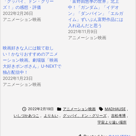
「グッバイ、ドン・グリー
「富野由悠季の世界」北上
ズ！」の感想・評価
中！「ガンダム」「イデオ
2022年2月26日
ン」「ダンバイン」「エルガ
アニメーション映画
イム」ずいぶん富野作品には
入れ込んだと思う
2021年11月9日
アニメーション映画
映画好きな人には観て欲し
い！かなりおすすめのアニメ
ーション映画。劇場版「映画
大好きポンポさん」U-NEXTで
独占配信中！
2022年1月23日
アニメーション映画

2022年2月19日

アニメーション映画

MADHAUSE
,
いしづかあつこ
,
よりもい
,
グッバイ、ドン・グリーズ
,
吉松考博
,
宇宙より遠い場所