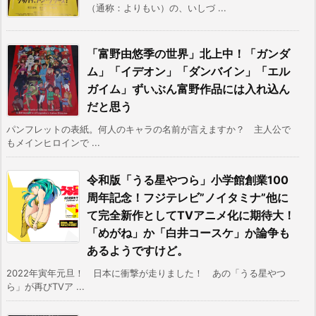
（通称：よりもい）の、いしづ ...
「富野由悠季の世界」北上中！「ガンダ
ム」「イデオン」「ダンバイン」「エル
ガイム」ずいぶん富野作品には入れ込ん
だと思う
パンフレットの表紙。何人のキャラの名前が言えますか？ 主人公で
もメインヒロインで ...
令和版「うる星やつら」小学館創業100
周年記念！フジテレビ”ノイタミナ”他に
て完全新作としてTVアニメ化に期待大！
「めがね」か「白井コースケ」か論争も
あるようですけど。
2022年寅年元旦！ 日本に衝撃が走りました！ あの「うる星やつ
ら」が再びTVア ...