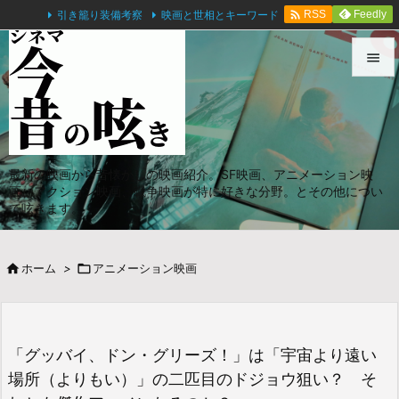

引き籠り装備考察
映画と世相とキーワード
Feedly
RSS


メニュ

サイド
最新の映画から昔懐かしの映画紹介。SF映画、アニメーション映

画、アクション映画、戦争映画が特に好きな分野。とその他につい
前へ
て呟きます。

次へ

ホーム
>

アニメーション映画

検索
「グッバイ、ドン・グリーズ！」は「宇宙より遠い
場所（よりもい）」の二匹目のドジョウ狙い？ そ