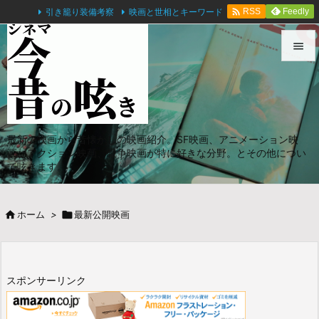

引き籠り装備考察
映画と世相とキーワード
Feedly
RSS


メニュ

サイド
最新の映画から昔懐かしの映画紹介。SF映画、アニメーション映

画、アクション映画、戦争映画が特に好きな分野。とその他につい
前へ
て呟きます。

次へ

ホーム
>

最新公開映画

検索
スポンサーリンク